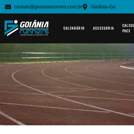
contato@goianiarunners.com.br
Goiânia-Go
CALCU
CALENDÁRIO
ASSESSORIA
PACE