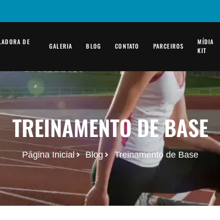
LADORA DE
MÍDIA
GALERIA
BLOG
CONTATO
PARCEIROS
KIT
TREINAMENTO DE BASE
Página Inicial
Blog
Treinamento de Base