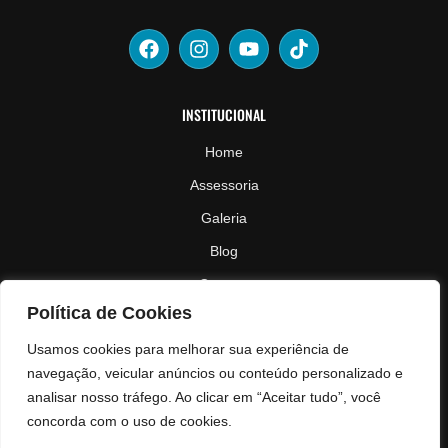
INSTITUCIONAL
Home
Assessoria
Galeria
Blog
Contato
Política de Cookies
ESPECIALIDADES
Usamos cookies para melhorar sua experiência de
navegação, veicular anúncios ou conteúdo personalizado e
Treinamento de Corrida
analisar nosso tráfego. Ao clicar em “Aceitar tudo”, você
Eventos de Corrida
concorda com o uso de cookies.
Calculadora de Pace